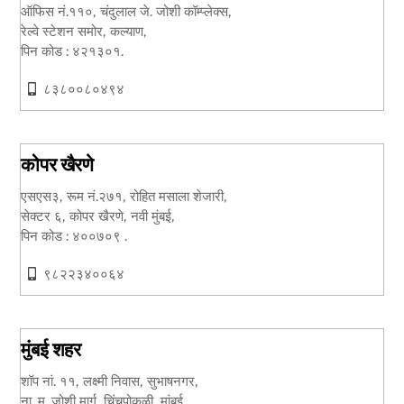
ऑफिस नं.११०, चंदुलाल जे. जोशी कॉम्प्लेक्स,
रेल्वे स्टेशन समोर, कल्याण,
पिन कोड : ४२१३०१.
८३८००८०४९४
कोपर खैरणे
एसएस३, रूम नं.२७१, रोहित मसाला शेजारी,
सेक्टर ६, कोपर खैरणे, नवी मुंबई,
पिन कोड : ४००७०९ .
९८२२३४००६४
मुंबई शहर
शॉप नां. ११, लक्ष्मी निवास, सुभाषनगर,
ना. म. जोशी मार्ग, चिंचपोकळी, मुांबई,