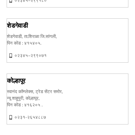
०२३४५–२९९१८०
शेडगेवाडी
शेडगेवाडी, ता.शिराळा जि.सांगली,
पिन कोड : ४१५४०५.
०२३४५–२९९०७१
कोल्हापूर
स्वानंद कॉम्प्लेक्स, ट्रेड सेंटर समोर,
न्यू शाहूपुरी, कोल्हापूर,
पिन कोड : ४१६२०५ .
०२३१-२६५४८८७