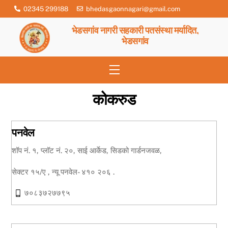
Skip
02345 299188
bhedasgaonnagari@gmail.com
to
भेडसगांव नागरी सहकारी पतसंस्था मर्यादित,
content
भेडसगांव
Menu
कोकरुड
पनवेल
शॉप नं. १, प्लॉट नं. २०, साई आर्केड, सिडको गार्डनजवळ,
सेक्टर १५/ए , न्यू पनवेल- ४१० २०६ .
७०८३७२७७९५