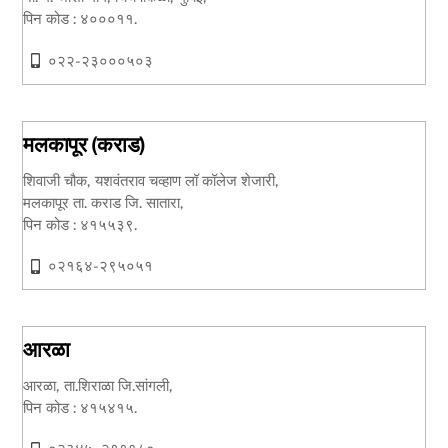
पिन कोड : ४०००११.
०२२-२३०००५०३
मलकापूर (कराड)
शिवाजी चौक, यशवंतराव चव्हाण लॉ कॉलेज शेजारी,
मलकापूर ता. कराड जि. सातारा,
पिन कोड : ४१५५३९.
०२१६४-२९५०५१
आरळा
आरळा, ता.शिराळा जि.सांगली,
पिन कोड : ४१५४१५.