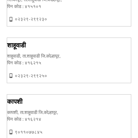
पिन कोड : ४१५१०१
०२३२९-२९९२३०
शाहूवाडी
शाहूवाडी, ता.शाहूवाडी जि.कोल्हापूर,
पिन कोड : ४१६२१५
०२३२९-२९९२५०
कापशी
कापशी, ता.शाहूवाडी जि.कोल्हापूर,
पिन कोड : ४१६२१४
९०११०७७८४५