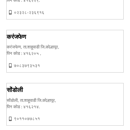
पिन कोड : ४१६२२९.
०२३२८-२३६९१६
करंजफेण
करंजफेण, ता.शाहूवाडी जि.कोल्हापूर,
पिन कोड : ४१६२०५ ,
७०८३७९३५३१
सोंडोली
सोंडोली, ता.शाहूवाडी जि.कोल्हापूर,
पिन कोड : ४१६२१४.
९०११०७७८५१