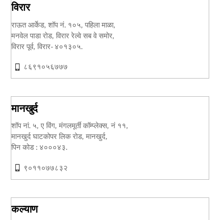
विरार
राऊत आर्केड, शॉप नं. १०५, पहिला माळा,
मनवेल पाडा रोड, विरार रेल्वे सब वे समोर,
विरार पूर्व, विरार- ४०१३०५.
८६९१०५६७७७
मानखुर्द
शॉप नां. ५, ए विंग, मंगलमूर्ती कॉम्प्लेक्स, नं ११,
मानखुर्द घाटकोपर लिक रोड, मानखुर्द,
पिन कोड : ४०००४३.
९०११०७७८३२
कल्याण