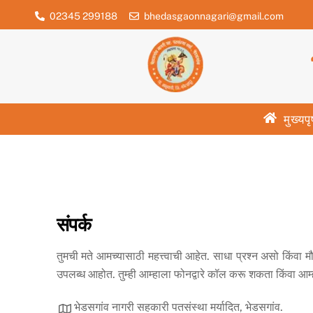
Skip
02345 299188
bhedasgaonnagari@gmail.com
to
content
मुख्यपृ
संपर्क
तुमची मते आमच्यासाठी महत्त्वाची आहेत. साधा प्रश्न असो किंवा 
उपलब्ध आहोत. तुम्ही आम्हाला फोनद्वारे कॉल करू शकता किंवा आ
भेडसगांव नागरी सहकारी पतसंस्था मर्यादित, भेडसगांव.