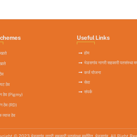
Schemes
Useful Links
होम
खाते
भेडसगांव नागरी सहकारी पतसंस्था मर
खाते
कर्ज योजना
ठेव
सेवा
्पट ठेव
संपर्क
िन ठेव (Pigmy)
ंग ठेव (RD)
 व्याज ठेव
right © 2023 भेडसगांव नागरी सहकारी पतसंस्था मर्यादित, भेडसगांव. All Right R