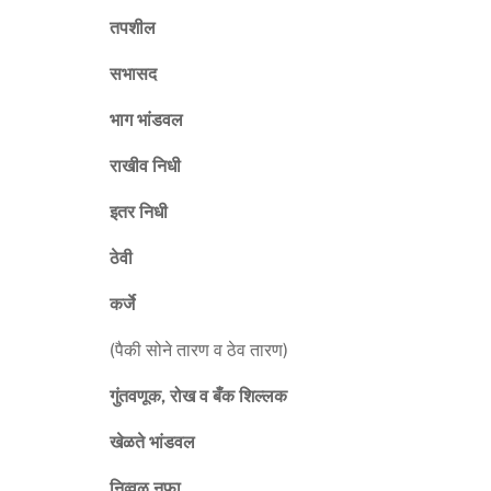
तपशील
सभासद
भाग भांडवल
राखीव निधी
इतर निधी
ठेवी
कर्जे
(पैकी सोने तारण व ठेव तारण)
गुंतवणूक, रोख व बँक शिल्लक
खेळते भांडवल
निव्वळ नफा