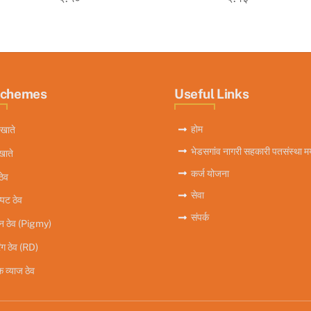
Schemes
Useful Links
होम
खाते
भेडसगांव नागरी सहकारी पतसंस्था मर
खाते
कर्ज योजना
ठेव
सेवा
्पट ठेव
संपर्क
िन ठेव (Pigmy)
ंग ठेव (RD)
 व्याज ठेव