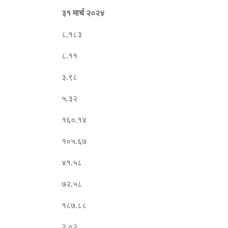
३१ मार्च २०२४
८,१८३
८.११
३.९८
५.३२
१६०.१४
१०५.६७
४१.५८
७२.५८
१८७.८८
२.०२