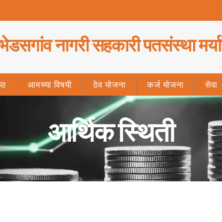
भेडसगांव नागरी सहकारी पतसंस्था मर्य
ष्ठ
आमच्या विषयी
ठेव योजना
कर्ज योजना
सेवा
आर्थिक स्थिती