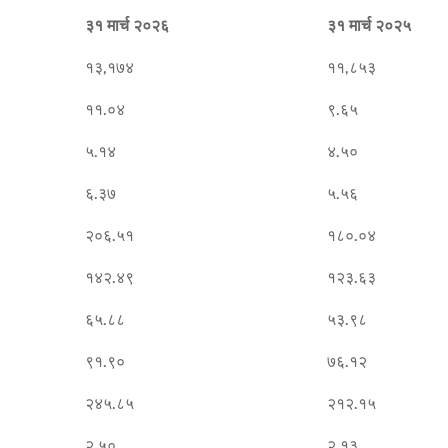
३१ मार्च २०२६
३१ मार्च २०२५
१३,१७४
११,८५३
११.०४
९.६५
५.१४
४.५०
६.३७
५.५६
२०६.५१
१८०.०४
१४२.४९
१२३.६३
६५.८८
५३.९८
९१.९०
७६.१२
२४५.८५
२१२.१५
२.५०
२.१३