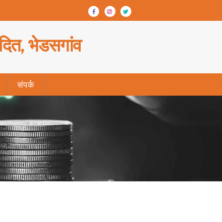
ादित, भेडसगांव
संपर्क