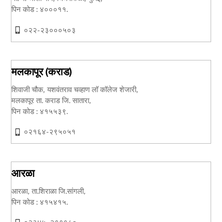
पिन कोड : ४०००११.
०२२-२३०००५०३
मलकापूर (कराड)
शिवाजी चौक, यशवंतराव चव्हाण लॉ कॉलेज शेजारी,
मलकापूर ता. कराड जि. सातारा,
पिन कोड : ४१५५३९.
०२१६४-२९५०५१
आरळा
आरळा, ता.शिराळा जि.सांगली,
पिन कोड : ४१५४१५.