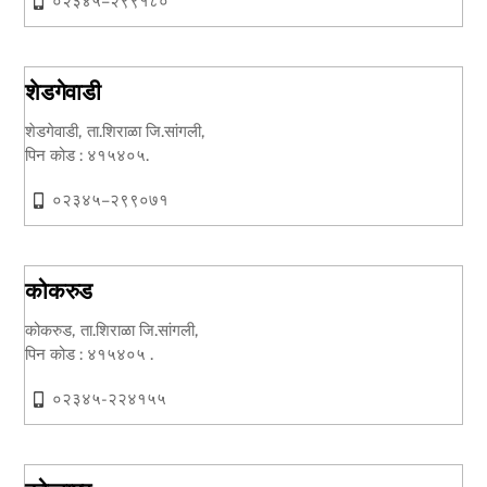
०२३४५–२९९१८०
शेडगेवाडी
शेडगेवाडी, ता.शिराळा जि.सांगली,
पिन कोड : ४१५४०५.
०२३४५–२९९०७१
कोकरुड
कोकरुड, ता.शिराळा जि.सांगली,
पिन कोड : ४१५४०५ .
०२३४५-२२४१५५