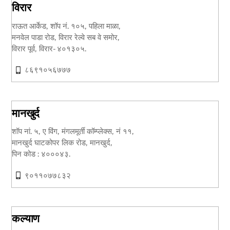
विरार
राऊत आर्केड, शॉप नं. १०५, पहिला माळा,
मनवेल पाडा रोड, विरार रेल्वे सब वे समोर,
विरार पूर्व, विरार- ४०१३०५.
८६९१०५६७७७
मानखुर्द
शॉप नां. ५, ए विंग, मंगलमूर्ती कॉम्प्लेक्स, नं ११,
मानखुर्द घाटकोपर लिक रोड, मानखुर्द,
पिन कोड : ४०००४३.
९०११०७७८३२
कल्याण