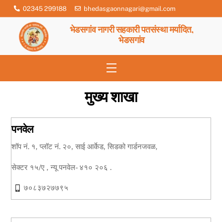
Skip
02345 299188
bhedasgaonnagari@gmail.com
to
भेडसगांव नागरी सहकारी पतसंस्था मर्यादित,
content
भेडसगांव
Menu
मुख्य शाखा
पनवेल
शॉप नं. १, प्लॉट नं. २०, साई आर्केड, सिडको गार्डनजवळ,
सेक्टर १५/ए , न्यू पनवेल- ४१० २०६ .
७०८३७२७७९५