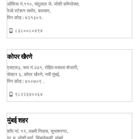
ऑफिस नं.११०, चंदुलाल जे. जोशी कॉम्प्लेक्स,
रेल्वे स्टेशन समोर, कल्याण,
पिन कोड : ४२१३०१.
८३८००८०४९४
कोपर खैरणे
एसएस३, रूम नं.२७१, रोहित मसाला शेजारी,
सेक्टर ६, कोपर खैरणे, नवी मुंबई,
पिन कोड : ४००७०९ .
९८२२३४००६४
मुंबई शहर
शॉप नां. ११, लक्ष्मी निवास, सुभाषनगर,
ना. म. जोशी मार्ग, चिंचपोकळी, मुांबई,