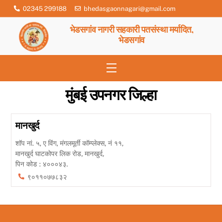
Skip
02345 299188
bhedasgaonnagari@gmail.com
to
भेडसगांव नागरी सहकारी पतसंस्था मर्यादित,
content
भेडसगांव
Menu
मुंबई उपनगर जिल्हा
मानखुर्द
शॉप नां. ५, ए विंग, मंगलमूर्ती कॉम्प्लेक्स, नं ११,
मानखुर्द घाटकोपर लिक रोड, मानखुर्द,
पिन कोड : ४०००४३.
९०११०७७८३२