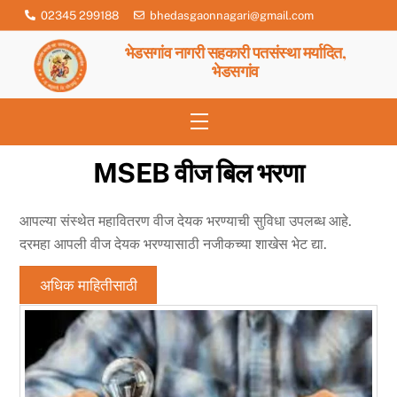
Skip
02345 299188
bhedasgaonnagari@gmail.com
to
भेडसगांव नागरी सहकारी पतसंस्था मर्यादित,
content
भेडसगांव
Menu
MSEB वीज बिल भरणा
आपल्या संस्थेत महावितरण वीज देयक भरण्याची सुविधा उपलब्ध आहे.
दरमहा आपली वीज देयक भरण्यासाठी नजीकच्या शाखेस भेट द्या.
अधिक माहितीसाठी